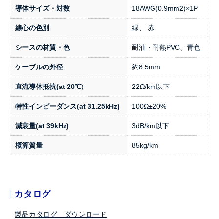
導体サイズ・対数
18AWG(0.9mm2)×1P
線心の色別
緑、 赤
シースの材質・色
耐油・耐熱PVC、青色
ケーブルの外径
約8.5mm
直流導体抵抗(at 20℃
)
22Ω/km以下
特性インピーダンス(at 31.25kHz)
100Ω±20%
減衰量(at 39kHz)
3dB/km以下
概算質量
85kg/km
カタログ
製品カタログ ダウンロード