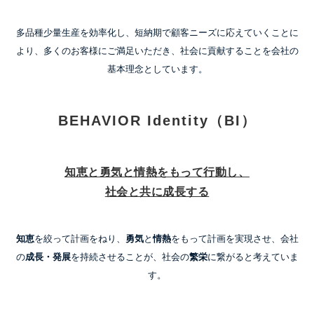
多品種少量生産を効率化し、短納期で顧客ニーズに応えていくことに
より、
多くのお客様にご満足いただき、社会に貢献することを会社の
基本理念としています。
BEHAVIOR Identity（BI）
知恵と勇気と情熱をもって行動し、
社会と共に成長する
知恵
を絞って計画をねり、
勇気
と
情熱
をもって計画を実現させ、
会社
の
成長・発展
を持続させることが、社会の
繁栄
に繋がると考えていま
す。