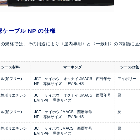
ケーブル NP の仕様
の規格では、その用途により〈屋内専用〉と〈一般用〉の2種類に区
シース材料
マーキング
シースの色
ル(鉛フリー)
JCT ケイホウ オクナイ JMACS 西暦年号
アイボリー
NP 導体サイズ LFV-RoHS
燃性ポリエチレン
JCT ケイホウ オクナイ JMACS 西暦年号
黒
EM NP/F 導体サイズ
ル(鉛フリー)
JCT ケイホウ JMACS 西暦年号
灰
NP 導体サイズ LFV-RoHS
燃性ポリエチレン
JCT ケイホウ JMACS 西暦年号
黒
EM NP/F 導体サイズ