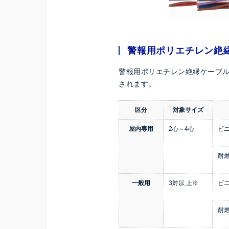
警報用ポリエチレン絶縁
警報用ポリエチレン絶縁ケーブル
されます。
区分
対象サイズ
屋内専用
2心～4心
ビニ
耐
一般用
3対以 上※
ビニ
耐