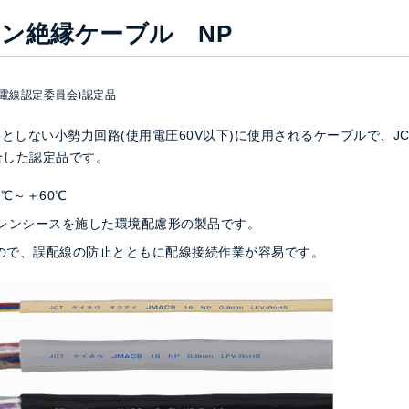
ン絶縁ケーブル NP
熱電線認定委員会)認定品
しない小勢力回路(使用電圧60V以下)に使用されるケーブルで、JC
適合した認定品です。
℃～＋60℃
エチレンシースを施した環境配慮形の製品です。
ので、誤配線の防止とともに配線接続作業が容易です。