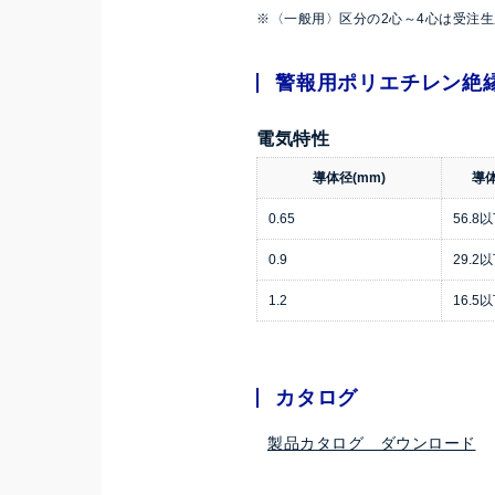
※〈一般用〉区分の2心～4心は受注
警報用ポリエチレン絶縁
電気特性
導体径(mm)
導体
0.65
56.8
0.9
29.2
1.2
16.5
カタログ
製品カタログ ダウンロード