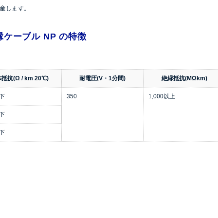
生産します。
ケーブル NP の特徴
抵抗(Ω / km 20℃)
耐電圧(V・1分間)
絶縁抵抗(MΩkm)
以下
350
1,000以上
以下
以下